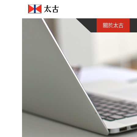
跳
至
內
容
關於太古