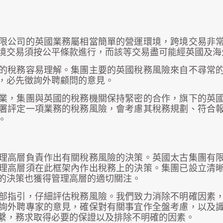
限公司的英國業務屬相當簡單的營運環境，跨境交易非
境交易須按公平條款進行，而該等交易盡可能經英國及海
的稅務容易理解。集團主要的英國稅務風險來自不尋常
，必先徵詢外聘顧問的意見。
業，集團與英國的稅務機關保持緊密的合作，旗下的英
署評定一項業務的稅務風險，會考慮其稅務規劃、符合
。
理高層負責作出有關稅務風險的決策。英國太古集團有
理高層須在此框架內作出稅務上的決策。集團已設立清
的決策也獲得管理高層的適切關注。
部指引，仔細評估稅務風險。我們致力消除不明確因素
詢外聘專家的意見，確保對有關事宜作全盤考慮，以及
繫，務求取得必要的保證以及排除不明確的因素。