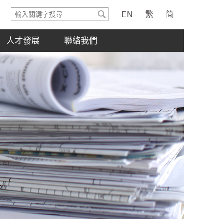
輸
EN
繁
简
入
關
人才發展
聯絡我們
鍵
字
搜
尋