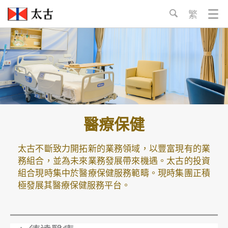
跳
請
繁
至
選
內
擇
容
語
言:
醫療保健
太古不斷致力開拓新的業務領域，以豐富現有的業
務組合，並為未來業務發展帶來機遇。太古的投資
組合現時集中於醫療保健服務範疇。現時集團正積
極發展其醫療保健服務平台。